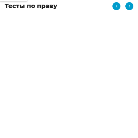
Тесты по праву
Право
Тест с ответами на тему Федеральное собрание в
России
06.06.2026
2 437
30
Смотреть все тесты по праву