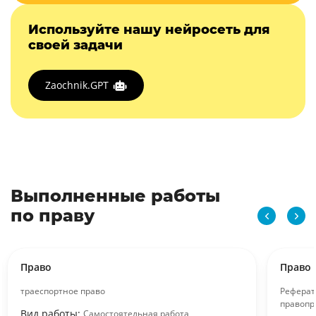
Используйте нашу нейросеть для
своей задачи
Zaochnik.GPT
Выполненные работы
по праву
Право
Право
траеспортное право
Реферат
правопр
Вид работы:
Самостоятельная работа