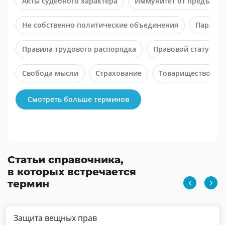
Акты судебного характера
Иммунитет от предъявле
Не собственно политические объединения
Парламе
Правила трудового распорядка
Правовой статус су
Свобода мысли
Страхование
Товарищество
Смотреть больше терминов
Статьи справочника,
в которых встречается
термин
Защита вещных прав