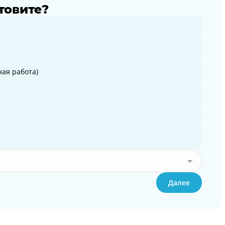
товите?
ая работа)
Далее