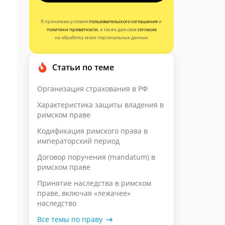
Я принимаю условия
пользовательского соглашения
и
политики приватности
, а также даю свое
согласие
на обработку моих персональных данных
Статьи по теме
Организация страхования в РФ
Характеристика защиты владения в
римском праве
Кодификация римского права в
императорский период
Договор поручения (mandatum) в
римском праве
Принятие наследства в римском
праве, включая «лежачее»
наследство
Все темы по праву