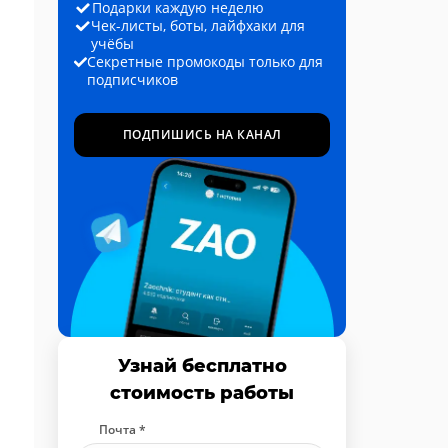
Подарки каждую неделю
Чек-листы, боты, лайфхаки для
учёбы
Секретные промокоды только для
подписчиков
ПОДПИШИСЬ НА КАНАЛ
Узнай бесплатно
стоимость работы
Почта *