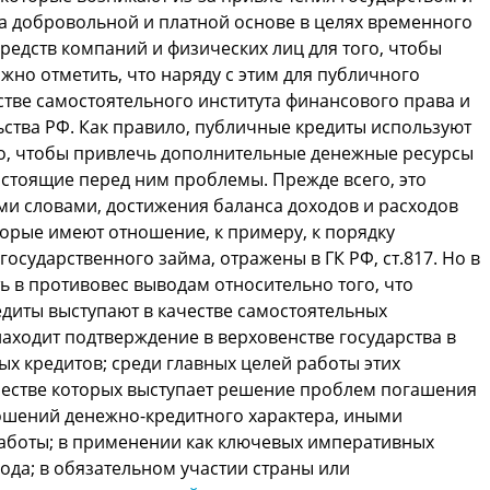
 добровольной и платной основе в целях временного
едств компаний и физических лиц для того, чтобы
жно отметить, что наряду с этим для публичного
стве самостоятельного института финансового права и
ьства РФ. Как правило, публичные кредиты используют
го, чтобы привлечь дополнительные денежные ресурсы
 стоящие перед ним проблемы. Прежде всего, это
и словами, достижения баланса доходов и расходов
торые имеют отношение, к примеру, к порядку
сударственного займа, отражены в ГК РФ, ст.817. Но в
ь в противовес выводам относительно того, что
диты выступают в качестве самостоятельных
находит подтверждение в верховенстве государства в
х кредитов; среди главных целей работы этих
честве которых выступает решение проблем погашения
ошений денежно-кредитного характера, иными
работы; в применении как ключевых императивных
ода; в обязательном участии страны или