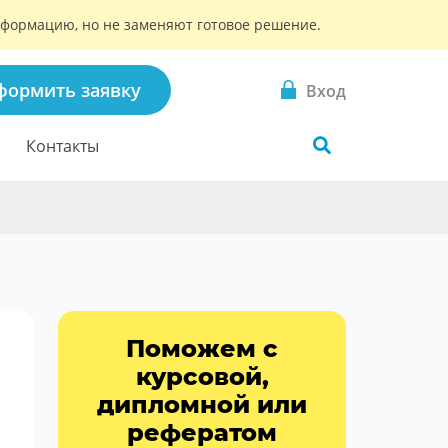
информацию, но не заменяют готовое решение.
формить заявку
Вход
Контакты
Поможем с
курсовой,
дипломной или
рефератом