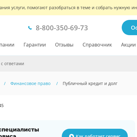
ания услуги, помогают разобраться в теме и собрать нужную 
8-800-350-69-73
О
пании
Гарантии
Отзывы
Справочник
Акции
 с ответами
Финансовое право
Публичный кредит и долг
45
 специалисты
рвиса
Как работает сервис