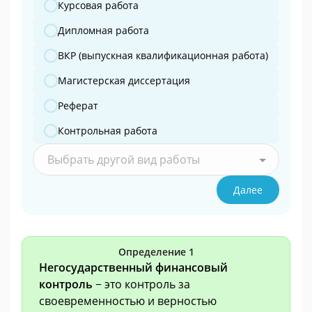
Какую работу вы готовите?
Курсовая работа
Дипломная работа
ВКР (выпускная квалификационная работа)
Магистерская диссертация
Реферат
Контрольная работа
Выбрать другой вид работы
Далее
Определение 1
Негосударственный финансовый
контроль
− это контроль за
своевременностью и верностью