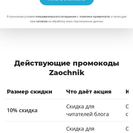
Я принимаю условия
пользовательского соглашения
и
политики приватности
, а также даю
свое
согласие
на обработку моих персональных данных
Действующие промокоды
Zaochnik
Размер скидки
Что даёт акция
Ка
Скидка для
Оф
10% скидка
читателей блога
ст
Скидка для
Оф