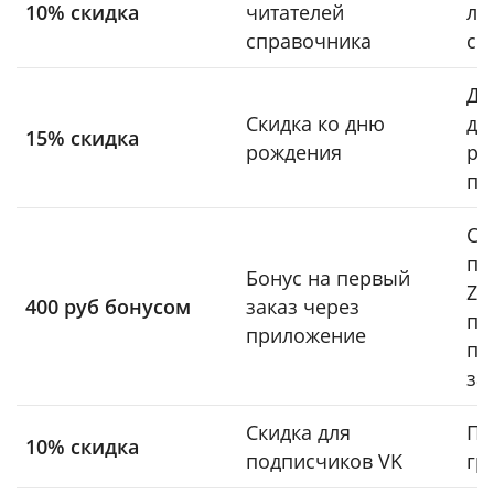
10% скидка
читателей
лю
справочника
сп
Де
Скидка ко дню
до
15% скидка
рождения
ро
по
Ск
пр
Бонус на первый
Za
400 руб бонусом
заказ через
пр
приложение
пр
за
Скидка для
По
10% скидка
подписчиков VK
гр