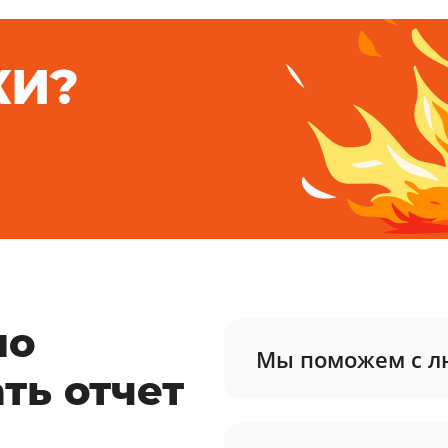
КИ?
но
Мы поможем с л
ть отчет