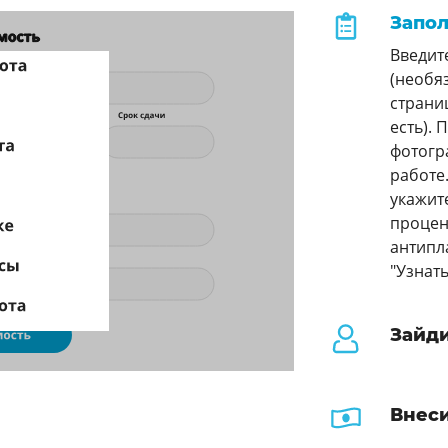
Запол
Введит
(необя
страниц
есть).
фотогра
работе
укажит
процен
антипл
"Узнать
Зайди
Внеси