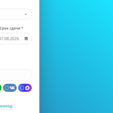
Срок сдачи *
омокод