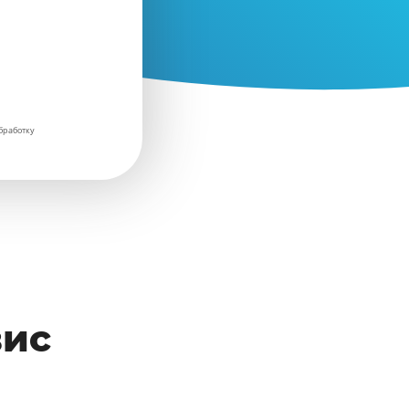
бработку
вис