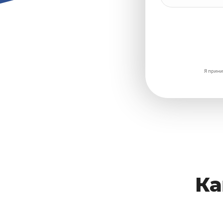
Я прини
Ка