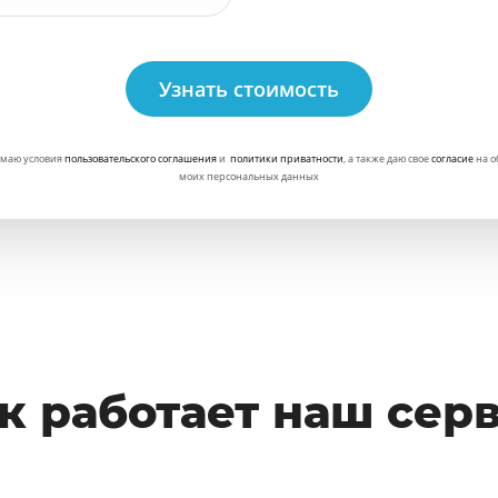
Узнать стоимость
маю условия
пользовательского соглашения
и
политики приватности
, а также даю свое
согласие
на о
моих персональных данных
к работает наш сер