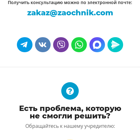
Получить консультацию можно по электронной почте:
zakaz@zaochnik.com
Написать Telegram
Написать Вконтакте
Написать Viber
Написать Whats App
Написать Ma
Напис
Есть проблема, которую
не смогли решить?
Обращайтесь к нашему учредителю: