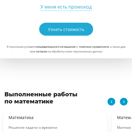
У меня есть промокод
Узнать стоимость
Я принимаю условия
пользовательского соглашения
и
политики приватности
, а также даю
свое
согласие
на обработку моих персональных данных
Выполненные работы
по математике
Математика
Матем
Решение задачи о времени
Математ