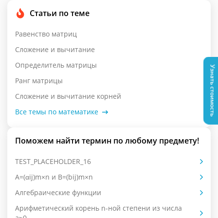
Статьи по теме
Равенство матриц
Сложение и вычитание
Определитель матрицы
Узнать стоимость
Ранг матрицы
Сложение и вычитание корней
Все темы по математике
Поможем найти термин по любому предмету!
TEST_PLACEHOLDER_16
А=(αij)m×n и B=(bij)m×n
Алгебраические функции
Арифметический корень n-ной степени из числа
a≥0