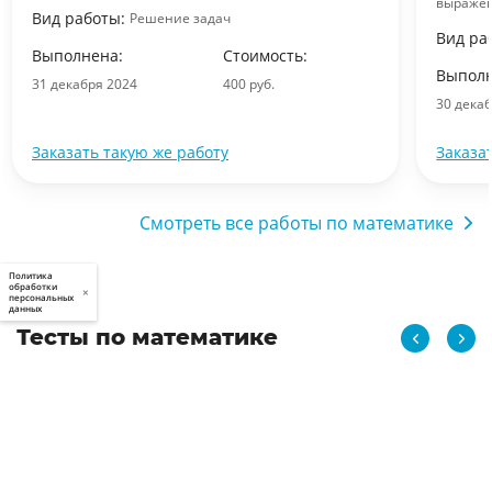
выраже
Вид работы:
Решение задач
Вид ра
Выполнена:
Стоимость:
Выполн
31 декабря 2024
400 руб.
30 дека
Заказать такую же работу
Заказа
Смотреть все работы по математике
Политика
обработки
×
персональных
данных
Тесты по математике
Математика
Тест с ответами по теории и методике формирования