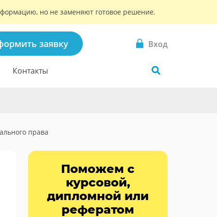
информацию, но не заменяют готовое решение.
формить заявку
Вход
Контакты
ального права
Поможем с
курсовой,
дипломной или
рефератом