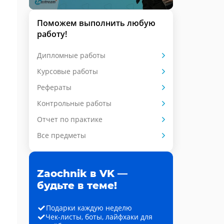
Поможем выполнить любую
работу!
Дипломные работы
Курсовые работы
Рефераты
Контрольные работы
Отчет по практике
Все предметы
Zaochnik в VK —
будьте в теме!
Подарки каждую неделю
Чек-листы, боты, лайфхаки для