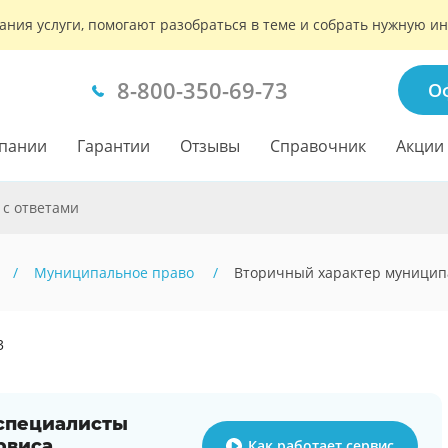
ания услуги, помогают разобраться в теме и собрать нужную 
8-800-350-69-73
О
пании
Гарантии
Отзывы
Справочник
Акции
 с ответами
Муниципальное право
Вторичный характер муницип
3
 специалисты
рвиса
Как работает сервис