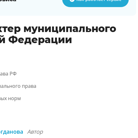
ктер муниципального
ой Федерации
рава РФ
пального права
вых норм
огданова
Автор