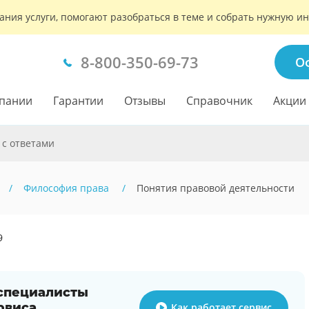
ания услуги, помогают разобраться в теме и собрать нужную 
8-800-350-69-73
О
пании
Гарантии
Отзывы
Справочник
Акции
 с ответами
Философия права
Понятия правовой деятельности
9
 специалисты
рвиса
Как работает сервис