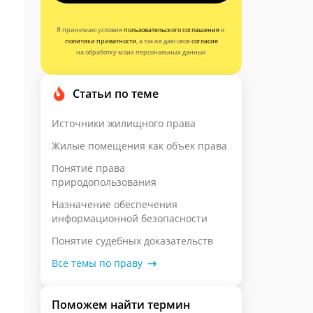
Я принимаю условия
пользовательского соглашения
и
политики приватности
, а также даю свое
согласие
на обработку моих персональных данных
Статьи по теме
Источники жилищного права
Жилые помещения как объек права
Понятие права
природопользования
Назначение обеспечения
информационной безопасности
Понятие судебных доказательств
Все темы по праву
Поможем найти термин