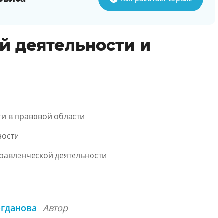
й деятельности и
ти в правовой области
ности
равленческой деятельности
огданова
Автор