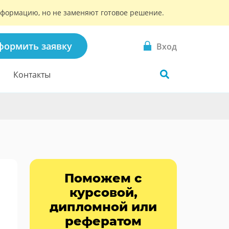
информацию, но не заменяют готовое решение.
формить заявку
Вход
Контакты
Поможем с
курсовой,
дипломной или
рефератом