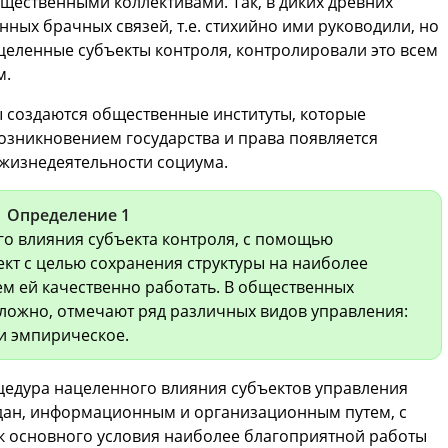
щественными коллективами. Так, в диких древних
ных брачных связей, т.е. стихийно ими руководили, но
ацеленные субъекты контроля, контролировали это всем
м.
 создаются общественные институты, которые
озникновением государства и права появляется
 жизнедеятельности социума.
Определение 1
го влияния субъекта контроля, с помощью
кт с целью сохранения структуры на наиболее
м ей качественно работать. В общественных
сложно, отмечают ряд различных видов управления:
 и эмпирическое.
цедура нацеленного влияния субъектов управления
дан, информационным и организационным путем, с
к основного условия наиболее благоприятной работы