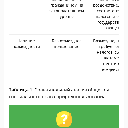
гражданином на
воздействие, упл
законодательном
соответствующ
уровне
налогов и сборо
государственн
казну РФ
Наличие
Безвозмездное
Возмездно, поско
возмездности
пользование
требует оплат
налогов, сборов
платежей за
негативное
воздействие
Таблица 1
. Сравнительный анализ общего и
специального права природопользования