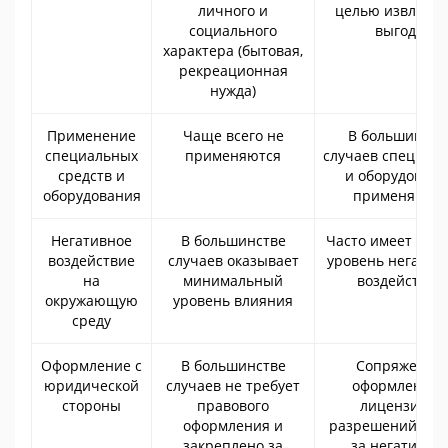
личного и
целью извлече
социального
выгоды
характера (бытовая,
рекреационная
нужда)
Применение
Чаще всего не
В большинств
специальных
применяются
случаев спец. те
средств и
и оборудован
оборудования
применяютс
Негативное
В большинстве
Часто имеет выс
воздействие
случаев оказывает
уровень негатив
на
минимальный
воздействия
окружающую
уровень влияния
среду
Оформление с
В большинстве
Сопряжено с
юридической
случаев не требует
оформление
стороны
правового
лицензий и
оформления и
разрешений, пл
закреплено за
за негативно