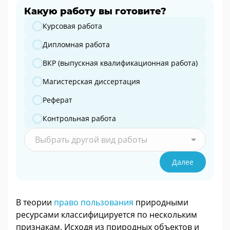
Какую работу вы готовите?
Какую работу вы готовите?
Курсовая работа
Дипломная работа
ВКР (выпускная квалификационная работа)
Магистерская диссертация
Реферат
Контрольная работа
Выбрать другой вид работы
Далее
В теории
право пользования
природными
ресурсами классифицируется по нескольким
признакам. Исходя из природных объектов и