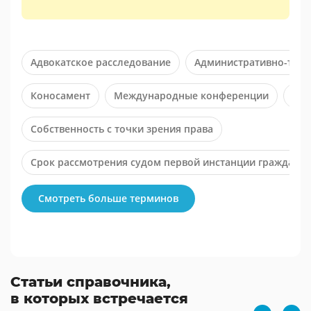
Адвокатское расследование
Административно-терр
Коносамент
Международные конференции
Обо
Собственность с точки зрения права
Срок рассмотрения судом первой инстанции гражданск
Субъекты наследственного правоотношения
Указа
Смотреть больше терминов
Статьи справочника,
в которых встречается