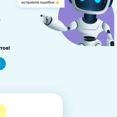
й
тов!