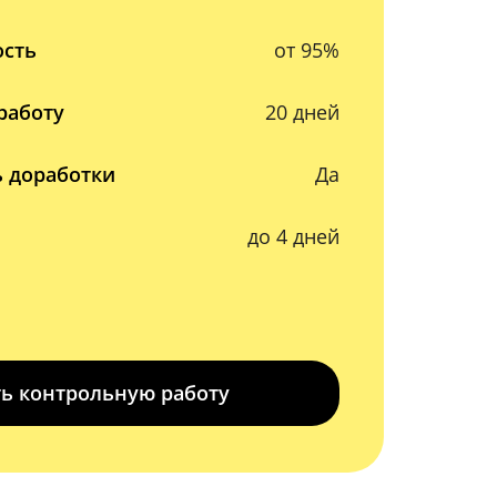
ость
от 95%
работу
20 дней
 доработки
Да
до 4 дней
ть контрольную работу