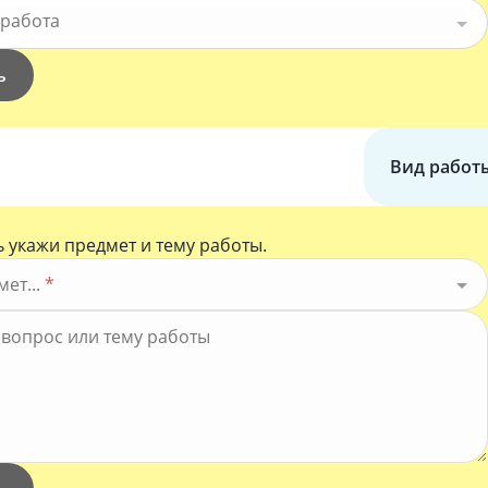
 работа
ь
Вид работ
 укажи предмет и тему работы.
ет...
*
*