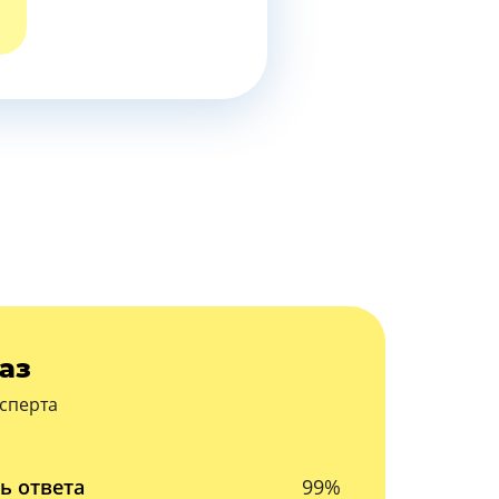
аз
сперта
ь ответа
99%