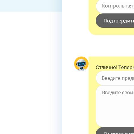
Вид работы *
Контрольная
Подтвердит
Отлично! Теперь
Предмет *
Введите предм
Тема работы 