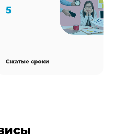
5
Сжатые сроки
рвисы