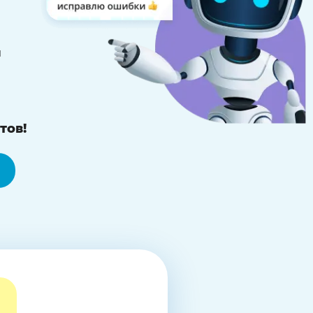
й
тов!