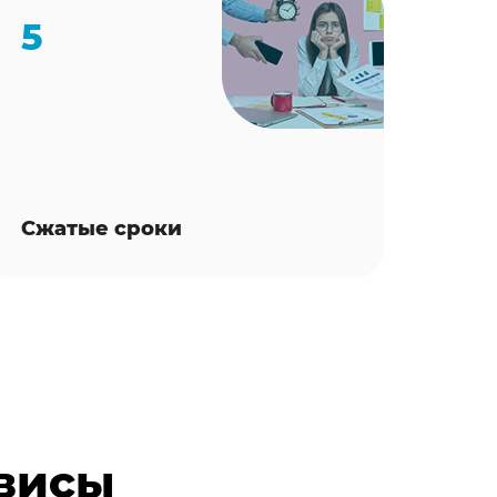
5
Сжатые сроки
рвисы