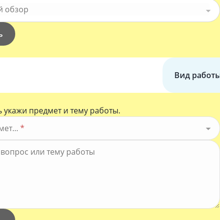
й обзор
ь
Вид работ
 укажи предмет и тему работы.
ет...
*
*