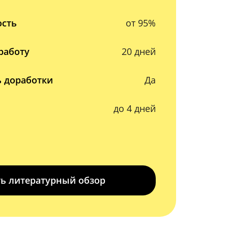
ость
от 95%
работу
20 дней
 доработки
Да
до 4 дней
ть литературный обзор