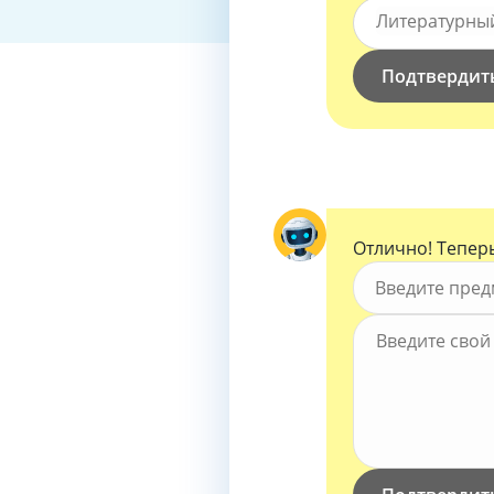
Вид работы *
Литературны
Подтвердит
Отлично! Теперь
Предмет *
Введите предм
Тема работы 