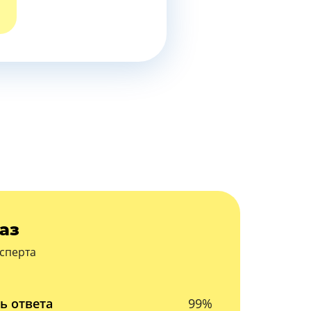
аз
сперта
ь ответа
99%