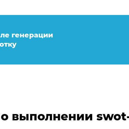
Анализ бизнеса ИИ
сле генерации
Анализ потребителей ИИ
отку
Анализ трендов ИИ
Аналитический отчет ИИ
о выполнении swot