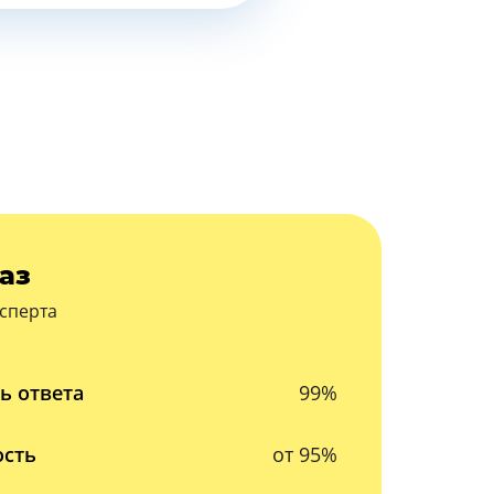
аз
сперта
ь ответа
99%
ость
от 95%