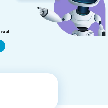
й
тов!