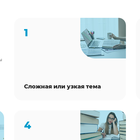
1
ы
Сложная или узкая тема
4