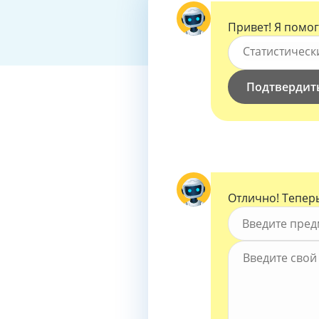
Привет! Я помог
Вид работы *
Статистическ
Подтвердит
Отлично! Теперь
Предмет *
Введите предм
Тема работы 