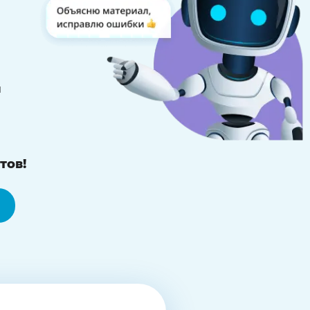
й
тов!