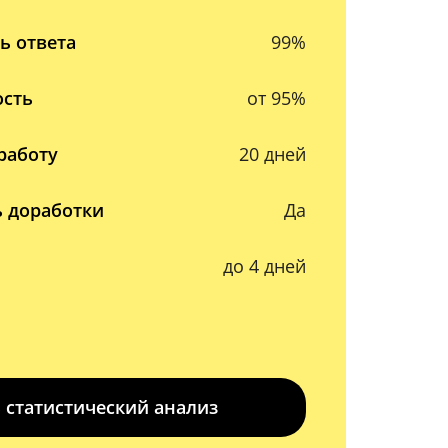
ь ответа
99%
ость
от 95%
работу
20 дней
 доработки
Да
до 4 дней
 статистический анализ