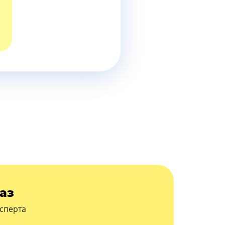
аз
сперта