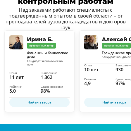
контрольным работам
Над заказами работают специалисты с
подтвержденным опытом в своей области – от
преподавателей вузов до кандидатов и докторов
наук.
Ирина Б.
Алексей С
Проверенный автор
Проверенный автор
Финансы и банковское
Гражданское пр
дело
Кандидат юридичес
Кандидат экономических
наук
Опыт
Выполнен
10 лет
930
Опыт
Выполнено
11 лет
1 362
Рейтинг
Сдано во
4,9
97%
Рейтинг
Сдано вовремя
5,0
98%
Найти автора
Найти автора