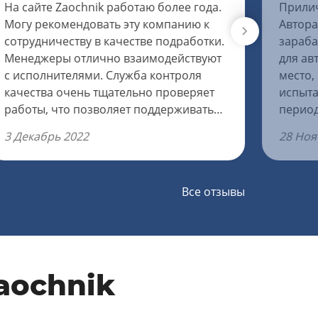
На сайте Zaochnik работаю более года.
Прилич
Могу рекомендовать эту компанию к
Автора
сотрудничеству в качестве подработки.
зараба
Менеджеры отлично взаимодействуют
для ав
с исполнителями. Служба контроля
место,
качества очень тщательно проверяет
испыта
работы, что позволяет поддерживать
период
репутацию компании на высоком
основа
3 Декабрь 2022
28 Ноя
уровне, а это влияет на количество
принял
заказов. Менеджеры позитивные, и
стараются решить вопросы между
Все отзывы
заказчиком и автором быстро и
качественно. Оплата без задержек и
казусов. Выводить средства удобно.
Планирую дальнейшее сотрудничество.
aochnik