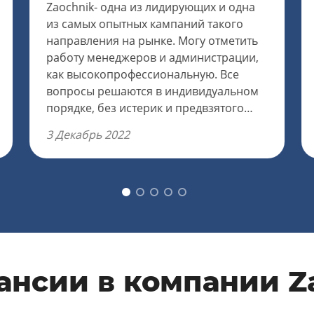
Zaochnik- одна из лидирующих и одна
из самых опытных кампаний такого
направления на рынке. Могу отметить
работу менеджеров и администрации,
как высокопрофессиональную. Все
вопросы решаются в индивидуальном
порядке, без истерик и предвзятого
отношения. Если нужно уточнить
3 Декабрь 2022
какой-то вопрос у клиента, все делается
очень быстро. Своевременная оплата
за работу. Рекомендую всем.
ансии в компании Z