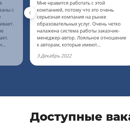
е
Мне нравится работать с этой
заны с
компанией, потому что это очень
е
серьезная компания на рынке
ивает.
образовательных услуг. Очень четко
не
налажена система работы заказчик-
ает.
менеджер-автор. Лояльное отношение
и
к авторам, которые имеют
.
положительную репутацию. Всегда идут
3 Декабрь 2022
на встречу и посильные уступки, очень
оперативно передается информация
клиенту и решают спорные вопросы.
Чтобы попасть в штат, требуется
пройти испытательный период в пять
работ, которые тоже оплачивают в
полном объеме. Оплату авторам
можно немного увеличить, было бы
Доступные вак
неплохо.