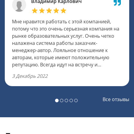
Владимир Карлович
Мне нравится работать с этой компанией,
потому что это очень серьезная компания на
рынке образовательных услуг. Очень четко
налажена система работы заказчик-
менеджер-автор. Лояльное отношение к
авторам, которые имеют положительную
репутацию. Всегда идут на встречу и
посильные уступки, очень оперативно
3 Декабрь 2022
передается информация клиенту и решают
спорные вопросы. Чтобы попасть в штат,
требуется пройти испытательный период в
Все отзывы
пять работ, которые тоже оплачивают в
полном объеме. Оплату авторам можно
немного увеличить, было бы неплохо.