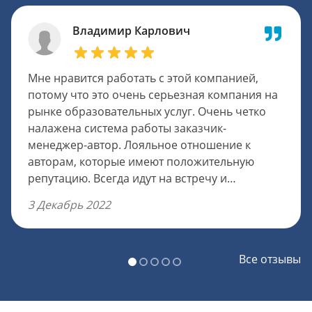
Владимир Карлович
Мне нравится работать с этой компанией,
потому что это очень серьезная компания на
рынке образовательных услуг. Очень четко
налажена система работы заказчик-
менеджер-автор. Лояльное отношение к
авторам, которые имеют положительную
репутацию. Всегда идут на встречу и
посильные уступки, очень оперативно
3 Декабрь 2022
передается информация клиенту и решают
спорные вопросы. Чтобы попасть в штат,
требуется пройти испытательный период в
Все отзывы
пять работ, которые тоже оплачивают в
полном объеме. Оплату авторам можно
немного увеличить, было бы неплохо.