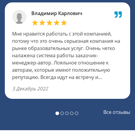
Владимир Карлович
Мне нравится работать с этой компанией,
потому что это очень серьезная компания на
рынке образовательных услуг. Очень четко
налажена система работы заказчик-
менеджер-автор. Лояльное отношение к
авторам, которые имеют положительную
репутацию. Всегда идут на встречу и
посильные уступки, очень оперативно
3 Декабрь 2022
передается информация клиенту и решают
спорные вопросы. Чтобы попасть в штат,
требуется пройти испытательный период в
Все отзывы
пять работ, которые тоже оплачивают в
полном объеме. Оплату авторам можно
немного увеличить, было бы неплохо.