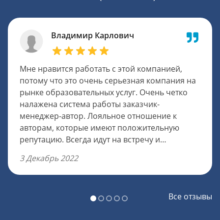
Владимир Карлович
Мне нравится работать с этой компанией,
потому что это очень серьезная компания на
рынке образовательных услуг. Очень четко
налажена система работы заказчик-
менеджер-автор. Лояльное отношение к
авторам, которые имеют положительную
репутацию. Всегда идут на встречу и
посильные уступки, очень оперативно
3 Декабрь 2022
передается информация клиенту и решают
спорные вопросы. Чтобы попасть в штат,
требуется пройти испытательный период в
Все отзывы
пять работ, которые тоже оплачивают в
полном объеме. Оплату авторам можно