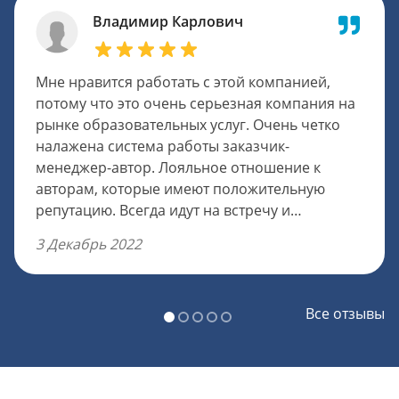
Владимир Карлович
Мне нравится работать с этой компанией,
потому что это очень серьезная компания на
рынке образовательных услуг. Очень четко
налажена система работы заказчик-
менеджер-автор. Лояльное отношение к
авторам, которые имеют положительную
репутацию. Всегда идут на встречу и
посильные уступки, очень оперативно
3 Декабрь 2022
передается информация клиенту и решают
спорные вопросы. Чтобы попасть в штат,
требуется пройти испытательный период в
Все отзывы
пять работ, которые тоже оплачивают в
полном объеме. Оплату авторам можно
немного увеличить, было бы неплохо.