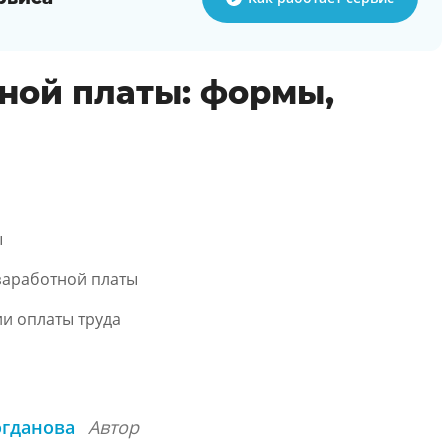
ной платы: формы,
ы
заработной платы
и оплаты труда
огданова
Автор