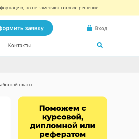
информацию, но не заменяют готовое решение.
формить заявку
Вход
Контакты
работной платы
Поможем с
курсовой,
дипломной или
рефератом