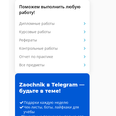
Поможем выполнить любую
работу!
Дипломные работы
Курсовые работы
Рефераты
Контрольные работы
Отчет по практике
Все предметы
Zaochnik в Telegram —
будьте в теме!
Подарки каждую неделю
Чек-листы, боты, лайфхаки для
учёбы