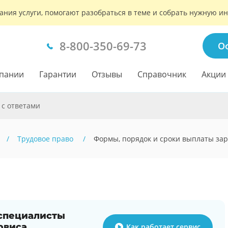
ания услуги, помогают разобраться в теме и собрать нужную 
8-800-350-69-73
О
пании
Гарантии
Отзывы
Справочник
Акции
 с ответами
Трудовое право
Формы, порядок и сроки выплаты за
 специалисты
рвиса
Как работает сервис