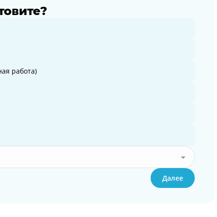
товите?
ая работа)
Далее