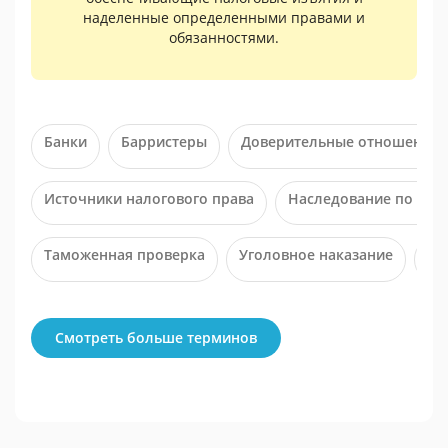
наделенные определенными правами и
обязанностями.
Банки
Барристеры
Доверительные отношения
Источники налогового права
Наследование по зак
Таможенная проверка
Уголовное наказание
Фе
Смотреть больше терминов