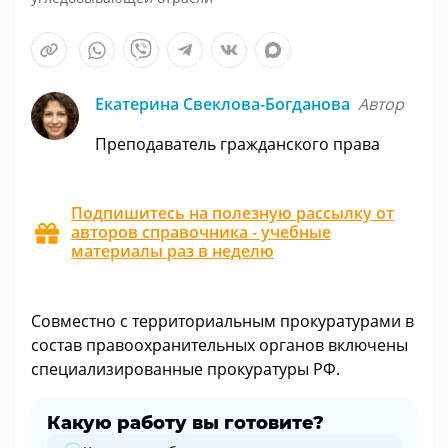
Екатерина Свеклова-Богданова
Автор
Преподаватель гражданского права
Подпишитесь на полезную рассылку от
авторов справочника - учебные
материалы раз в неделю
Совместно с территориальным прокуратурами в
состав правоохранительных органов включены
специализированные прокуратуры РФ.
Какую работу вы готовите?
Какую работу вы готовите?