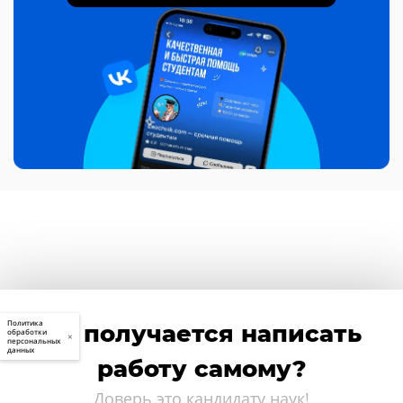
Политика
Не получается написать
обработки
×
персональных
данных
работу самому?
Доверь это кандидату наук!