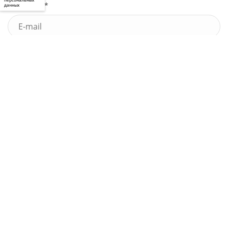
Почта *
данных
У меня есть промокод
Узнать стоимость
Я принимаю условия
пользовательского соглашения
и
политики приватности
, а также даю
свое
согласие
на обработку моих персональных данных
Выполненные работы
по праву