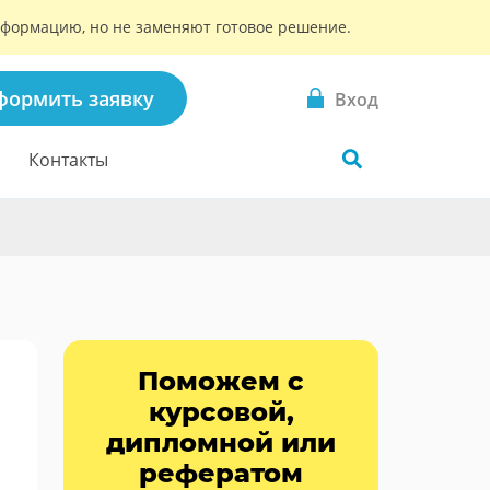
информацию, но не заменяют готовое решение.
формить заявку
Вход
Контакты
Поможем с
курсовой,
дипломной или
рефератом