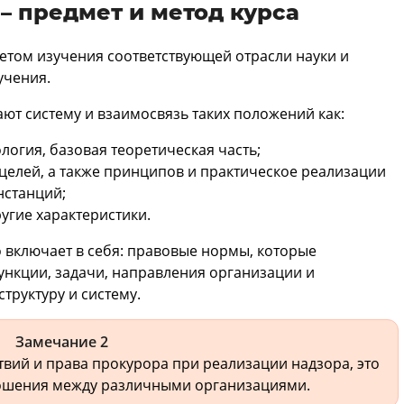
– предмет и метод курса
етом изучения соответствующей отрасли науки и
учения.
ют систему и взаимосвязь таких положений как:
огия, базовая теоретическая часть;
целей, а также принципов и практическое реализации
нстанций;
угие характеристики.
о включает в себя: правовые нормы, которые
ункции, задачи, направления организации и
структуру и систему.
Замечание 2
твий и права прокурора при реализации надзора, это
ошения между различными организациями.