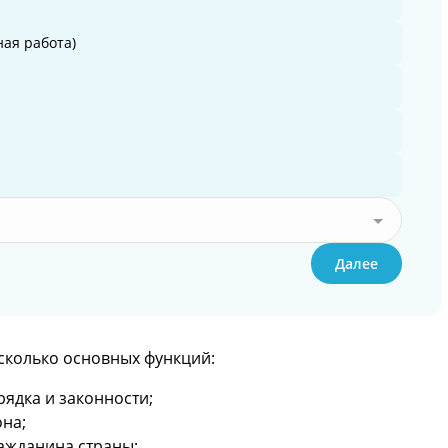
ая работа)
Далее
сколько основных функций:
ядка и законности;
она;
ражданина страны;