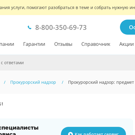
ания услуги, помогают разобраться в теме и собрать нужную 
8-800-350-69-73
О
пании
Гарантии
Отзывы
Справочник
Акции
 с ответами
Прокурорский надзор
Прокурорский надзор: предмет
61
 специалисты
рвиса
Как работает сервис