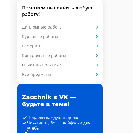
Поможем выполнить любую
работу!
Дипломные работы
Курсовые работы
Рефераты
Контрольные работы
Отчет по практике
Все предметы
Zaochnik в VK —
будьте в теме!
Подарки каждую неделю
Чек-листы, боты, лайфхаки для
учёбы