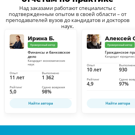
Над заказами работают специалисты с
подтвержденным опытом в своей области – от
преподавателей вузов до кандидатов и докторов
наук.
Ирина Б.
Алексей С
Проверенный автор
Проверенный автор
Финансы и банковское
Гражданское пр
дело
Кандидат юридичес
Кандидат экономических
наук
Опыт
Выполнен
10 лет
930
Опыт
Выполнено
11 лет
1 362
Рейтинг
Сдано во
4,9
97%
Рейтинг
Сдано вовремя
5,0
98%
Найти автора
Найти автора