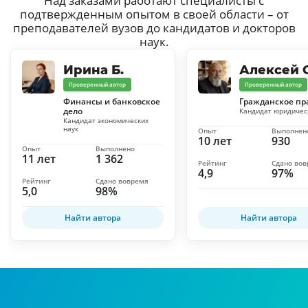
Над заказами работают специалисты с
подтвержденным опытом в своей области – от
преподавателей вузов до кандидатов и докторов
наук.
Ирина Б.
Алексей С
Проверенный автор
Проверенный автор
Финансы и банковское
Гражданское пр
дело
Кандидат юридичес
Кандидат экономических
наук
Опыт
Выполнен
10 лет
930
Опыт
Выполнено
11 лет
1 362
Рейтинг
Сдано во
4,9
97%
Рейтинг
Сдано вовремя
5,0
98%
Найти автора
Найти автора