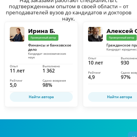
Над заказами работают специалисты с
подтвержденным опытом в своей области – от
преподавателей вузов до кандидатов и докторов
наук.
Ирина Б.
Алексей С
Проверенный автор
Проверенный автор
Финансы и банковское
Гражданское пр
дело
Кандидат юридичес
Кандидат экономических
наук
Опыт
Выполнен
10 лет
930
Опыт
Выполнено
11 лет
1 362
Рейтинг
Сдано во
4,9
97%
Рейтинг
Сдано вовремя
5,0
98%
Найти автора
Найти автора