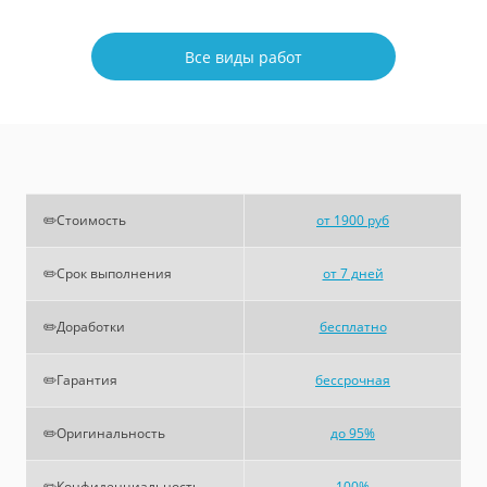
Все виды работ
✏️Стоимость
от 1900 руб
✏️Срок выполнения
от 7 дней
✏️Доработки
бесплатно
✏️Гарантия
бессрочная
✏️Оригинальность
до 95%
✏️Конфиденциальность
100%