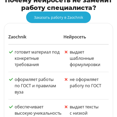
Почему нейросеть не заменит
работу специалиста?
Заказать работу в Zaochnik
Zaochnik
Нейросеть
готовит материал под
выдает
конкретные
шаблонные
требования
формулировки
оформляет работы
не оформляет
по ГОСТ и правилам
работу по ГОСТ
вуза
обеспечивает
выдает тексты
высокую уникальность
с низкой