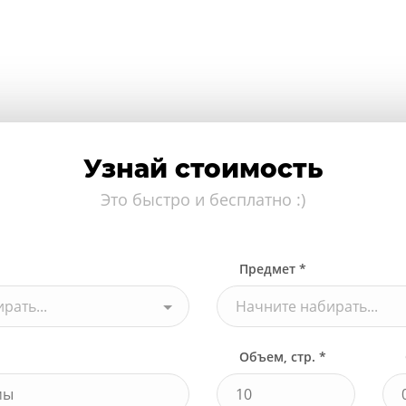
Узнай стоимость
Это быстро и бесплатно :)
Предмет *
рать...
Начните набирать...
Объем, стр. *