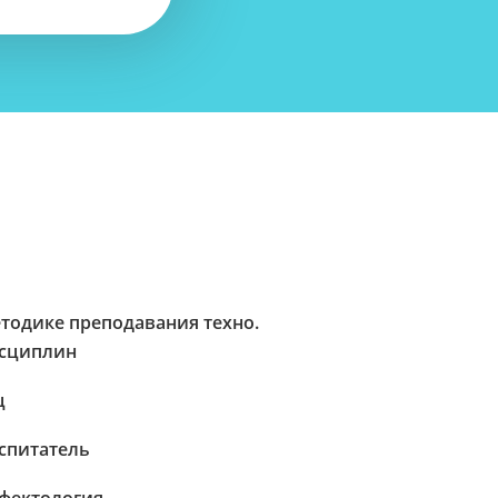
тодике преподавания техно.
сциплин
ц
спитатель