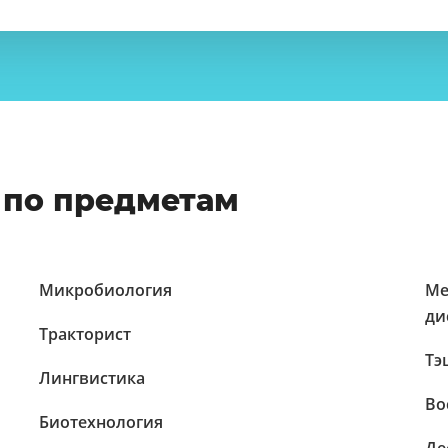
 по предметам
Микробиология
Ме
ди
Тракторист
Тэ
Лингвистика
Во
Биотехнология