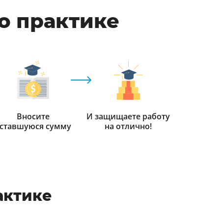
по практике
Вносите
И защищаете работу
ставшуюся сумму
на отлично!
актике