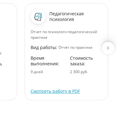
Педагогическая
психология
Отчет по психолого-педагогической
Сравните
практике
хозяйств
предприя
Вид работы:
Отчёт по практике
Вид раб
е
Время
Стоимость
ь
выполнения:
заказа:
Время
выполне
9 дней
2 300 руб.
8 дней
Смотреть работу в PDF
Смотрет