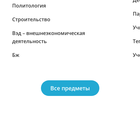
Де
Политология
Па
Строительство
Уч
Вэд – внешнеэкономическая
деятельность
Те
Бж
Уч
Все предметы