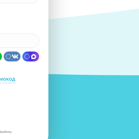
омокод
бработку