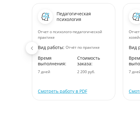
Педагогическая
психология
лучшения
Отчет о психолого-педагогической
Отчет
ганизации
практике
хозяй
Вид работы:
Вид 
ктике
Отчёт по практике
ость
Время
Стоимость
Врем
:
выполнения:
заказа:
выпо
уб.
7 дней
2 200 руб.
7 дне
Смотреть работу в PDF
Смот