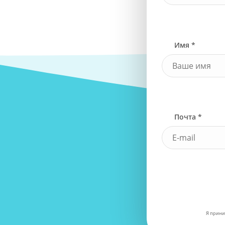
Имя *
Почта *
Я прини