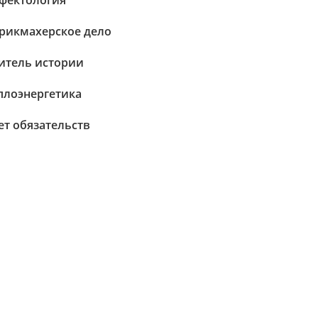
фектология
рикмахерское дело
итель истории
плоэнергетика
ет обязательств