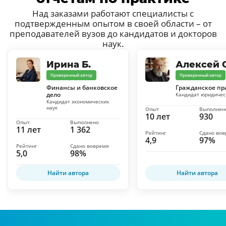
Над заказами работают специалисты с
подтвержденным опытом в своей области – от
преподавателей вузов до кандидатов и докторов
наук.
Ирина Б.
Алексей С
Проверенный автор
Проверенный автор
Финансы и банковское
Гражданское пр
дело
Кандидат юридичес
Кандидат экономических
наук
Опыт
Выполнен
10 лет
930
Опыт
Выполнено
11 лет
1 362
Рейтинг
Сдано во
4,9
97%
Рейтинг
Сдано вовремя
5,0
98%
Найти автора
Найти автора