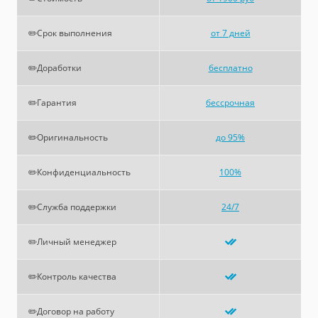
✏️Срок выполнения
от 7 дней
✏️Доработки
бесплатно
✏️Гарантия
бессрочная
✏️Оригинальность
до 95%
✏️Конфиденциальность
100%
✏️Служба поддержки
24/7
✏️Личный менеджер
✏️Контроль качества
✏️Договор на работу