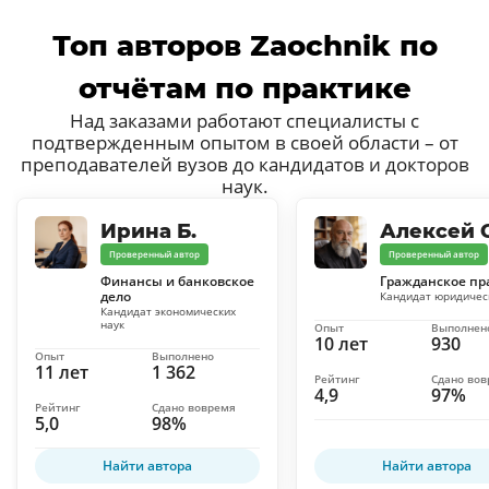
Топ авторов Zaochnik по
отчётам по практике
Над заказами работают специалисты с
подтвержденным опытом в своей области – от
преподавателей вузов до кандидатов и докторов
наук.
Ирина Б.
Алексей С
Проверенный автор
Проверенный автор
Финансы и банковское
Гражданское пр
дело
Кандидат юридичес
Кандидат экономических
наук
Опыт
Выполнен
10 лет
930
Опыт
Выполнено
11 лет
1 362
Рейтинг
Сдано во
4,9
97%
Рейтинг
Сдано вовремя
5,0
98%
Найти автора
Найти автора