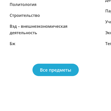
Де
Политология
Па
Строительство
Уч
Вэд – внешнеэкономическая
деятельность
Эк
Бж
Те
Все предметы