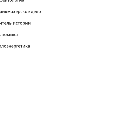
фектология
рикмахерское дело
итель истории
ономика
плоэнергетика