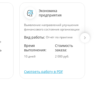
Экономика
предприятия
Выявление направлений улучшения
Отчет о п
финансового состояния организации
практике
Вид работы:
Вид раб
Отчёт по практике
е
Время
Стоимость
Время
ь
выполнения:
заказа:
выполне
10 дней
2 000 руб.
7 дней
Смотреть работу в PDF
Смотрет