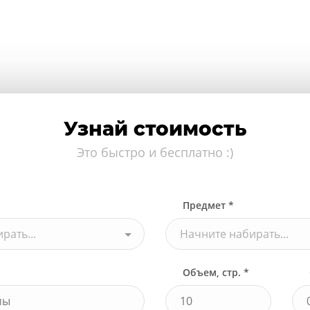
Узнай стоимость
Это быстро и бесплатно :)
Предмет *
рать...
Начните набирать...
Объем, стр. *