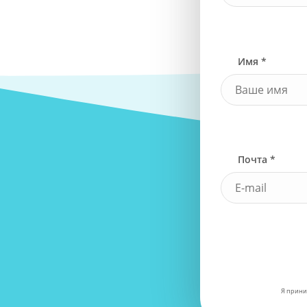
Имя *
Почта *
Я прини