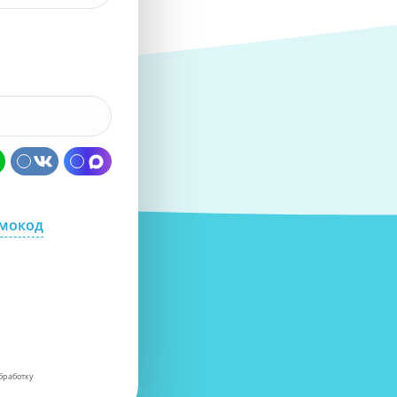
омокод
бработку