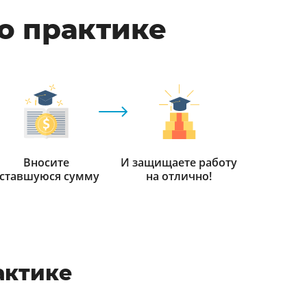
по практике
Вносите
И защищаете работу
ставшуюся сумму
на отлично!
актике