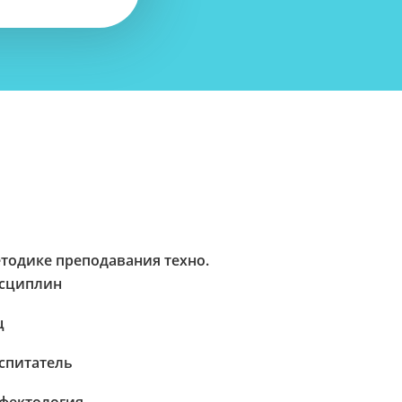
тодике преподавания техно.
сциплин
ц
спитатель