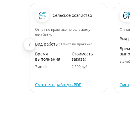
Сельское хозяйство
ансово-
Отчет по практике по сельскому
Финан
ти
хозяйству
Вид 
Вид работы:
Отчёт по практике
Врем
ктике
Время
Стоимость
выпо
ость
выполнения:
заказа:
9 дне
:
7 дней
2 500 руб.
уб.
Смотреть работу в PDF
Смот