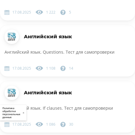
17.08.2025
1 222
5
Английский язык
Английский язык. Questions. Тест для самопроверки
17.08.2025
1 108
14
Английский язык
Английский язык. If clauses. Тест для самопроверки
Политика
обработки
×
персональных
данных
17.08.2025
1 086
30