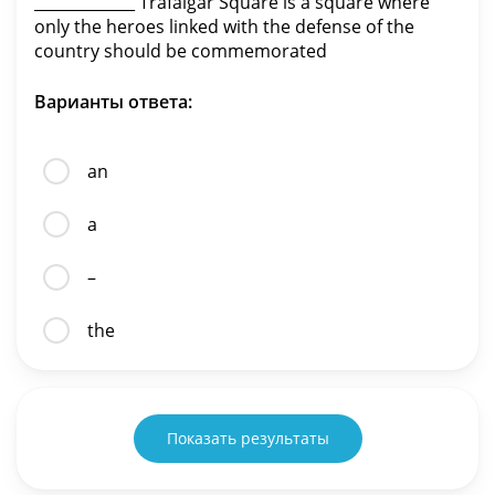
_____________ Trafalgar Square is a square where
only the heroes linked with the defense of the
country should be commemorated
Варианты ответа:
an
a
–
the
Показать результаты