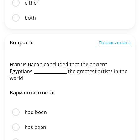
either
both
Вопрос 5:
Показать ответы
Francis Bacon concluded that the ancient
Egyptians _______________ the greatest artists in the
world
Варианты ответа:
had been
has been