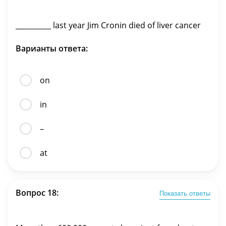
__________ last year Jim Cronin died of liver cancer
Варианты ответа:
on
in
–
at
Вопрос 18:
Показать ответы