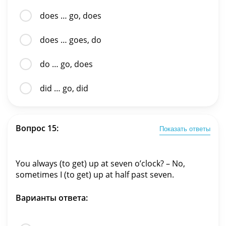
does … go, does
does … goes, do
do … go, does
did … go, did
Вопрос 15:
Показать ответы
You always (to get) up at seven o’clock? – No,
sometimes I (to get) up at half past seven.
Варианты ответа: