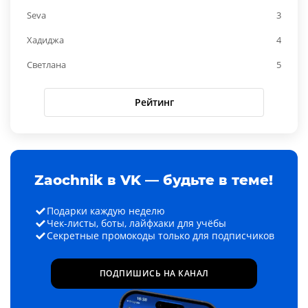
Seva
3
Хадиджа
4
Светлана
5
Рейтинг
Zaochnik в VK — будьте в теме!
Подарки каждую неделю
Чек-листы, боты, лайфхаки для учёбы
Секретные промокоды только для подписчиков
ПОДПИШИСЬ НА КАНАЛ