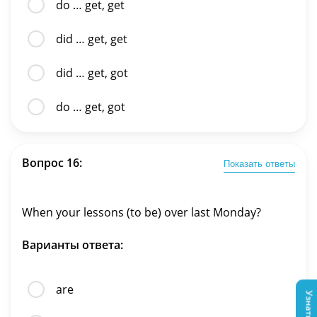
do … get, get
did … get, get
did … get, got
do … get, got
Вопрос 16:
Показать ответы
When your lessons (to be) over last Monday?
Варианты ответа:
are