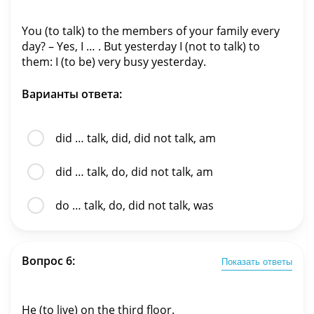
You (to talk) to the members of your family every
day? – Yes, I … . But yesterday I (not to talk) to
them: I (to be) very busy yesterday.
Варианты ответа:
did … talk, did, did not talk, am
did … talk, do, did not talk, am
do … talk, do, did not talk, was
Вопрос 6:
Показать ответы
He (to live) on the third floor.