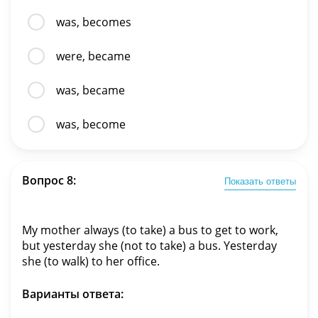
was, becomes
were, became
was, became
was, become
Вопрос 8:
Показать ответы
My mother always (to take) a bus to get to work,
but yesterday she (not to take) a bus. Yesterday
she (to walk) to her office.
Варианты ответа: