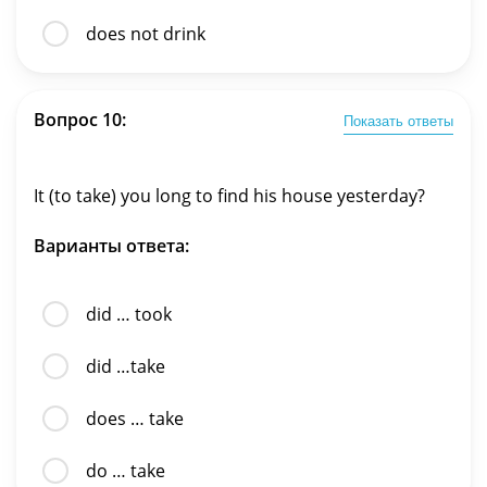
does not drink
Вопрос 10:
Показать ответы
It (to take) you long to find his house yesterday?
Варианты ответа:
did … took
did …take
does … take
do … take