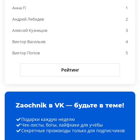
Анна П
1
Андрей Лебедев
2
Алексей Кузнецов
3
Виктор Васильев
4
Виктор Попов
5
Рейтинг
Zaochnik в VK — будьте в теме!
Подарки каждую неделю
Чек-листы, боты, лайфхаки для учёбы
Секретные промокоды только для подписчиков