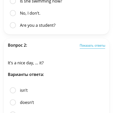
Is she swimming now?
No, I don’t.
Are you a student?
Вопрос 2:
Показать ответы
It’s a nice day, … it?
Варианты ответа:
isn’t
doesn’t