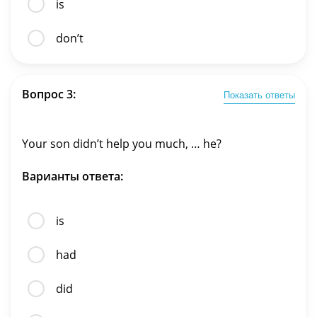
is
don’t
Вопрос 3:
Показать ответы
Your son didn’t help you much, … he?
Варианты ответа:
is
had
did