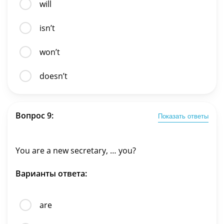
will
isn’t
won’t
doesn’t
Вопрос 9:
Показать ответы
You are a new secretary, … you?
Варианты ответа:
are