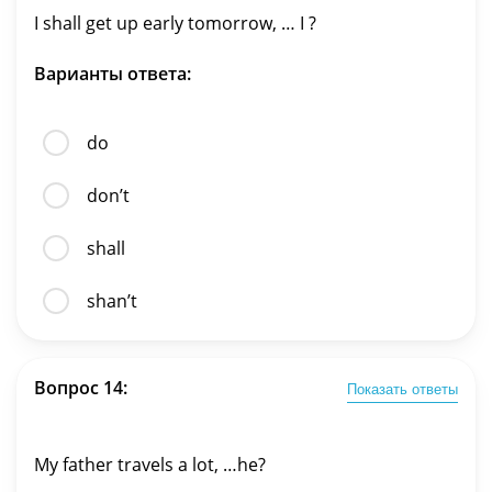
I shall get up early tomorrow, … I ?
Варианты ответа:
do
don’t
shall
shan’t
Вопрос 14:
Показать ответы
My father travels a lot, …he?