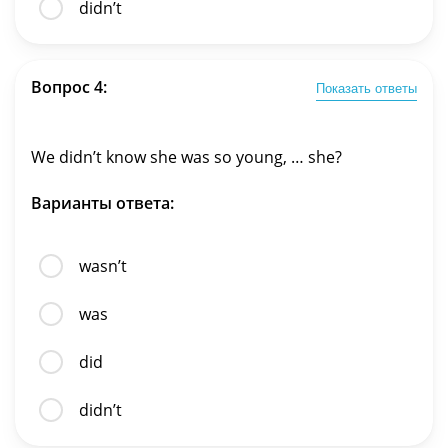
didn’t
Вопрос 4:
Показать ответы
We didn’t know she was so young, … she?
Варианты ответа:
wasn’t
was
did
didn’t