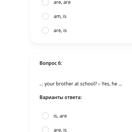
are, are
am, is
are, is
Вопрос 6:
… your brother at school? – Yes, he …
Варианты ответа:
is, are
are, is