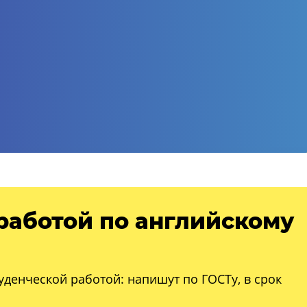
работой по английскому
уденческой работой: напишут по ГОСТу, в срок