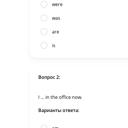
were
was
are
is
Вопрос 2:
I … in the office now.
Варианты ответа: