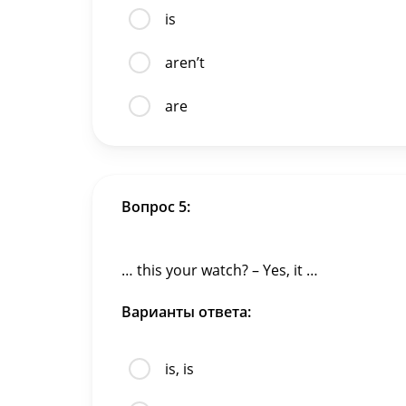
is
aren’t
are
Вопрос 5:
… this your watch? – Yes, it …
Варианты ответа:
is, is