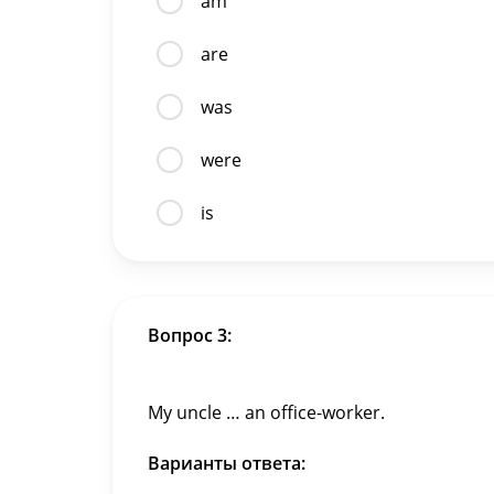
am
are
was
were
is
Вопрос 3:
My uncle … an office-worker.
Варианты ответа: