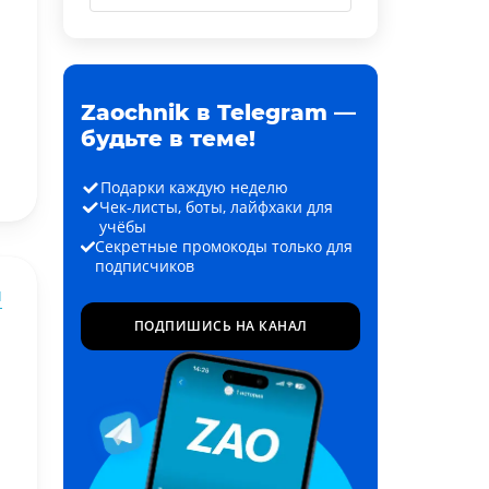
Zaochnik в Telegram —
будьте в теме!
Подарки каждую неделю
Чек-листы, боты, лайфхаки для
учёбы
Секретные промокоды только для
подписчиков
ы
ПОДПИШИСЬ НА КАНАЛ