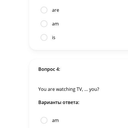
are
am
is
Вопрос 4:
You are watching TV, … you?
Варианты ответа:
am