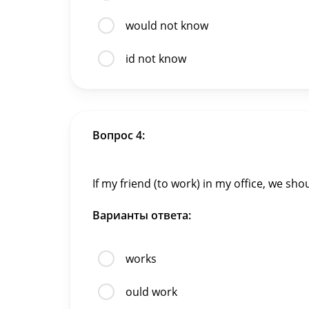
would not know
id not know
Вопрос 4:
If my friend (to work) in my office, we sh
Варианты ответа:
works
ould work