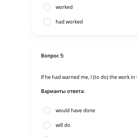
worked
had worked
Вопрос 5:
If he had warned me, I (to do) the work in
Варианты ответа:
would have done
will do