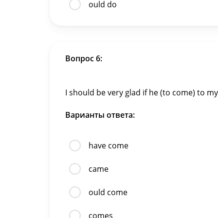
ould do
Вопрос 6:
I should be very glad if he (to come) to m
Варианты ответа:
have come
came
ould come
comes