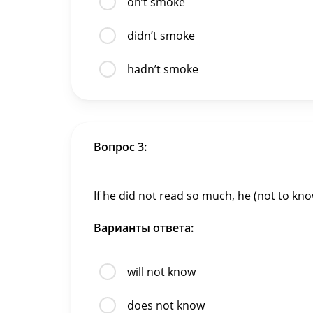
on’t smoke
didn’t smoke
hadn’t smoke
Вопрос 3:
If he did not read so much, he (not to know
Варианты ответа:
will not know
does not know