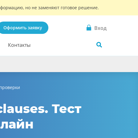
информацию, но не заменяют готовое решение.
Вход
Оформить заявку
Контакты
мопроверки
lauses. Тест
нлайн