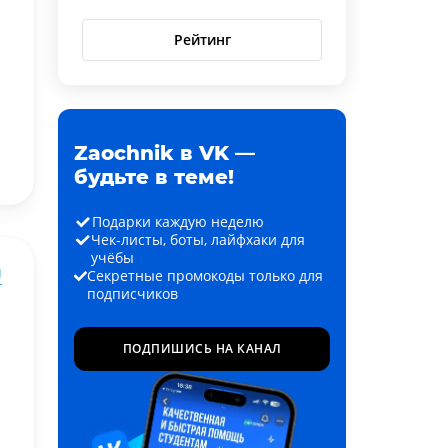
Рейтинг
Zaochnik в VK —
будьте в теме!
Подарки каждую неделю
Чек-листы, боты, лайфхаки для
учёбы
ы
Секретные промокоды только для
подписчиков
ПОДПИШИСЬ НА КАНАЛ