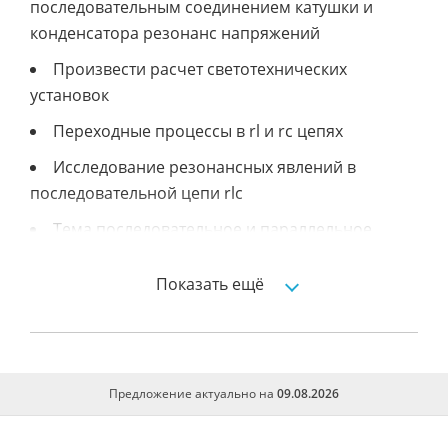
последовательным соединением катушки и
конденсатора резонанс напряжений
Произвести расчет светотехнических
установок
Переходные процессы в rl и rc цепях
Исследование резонансных явлений в
последовательной цепи rlc
Тема последовательное и параллельное
соединение конденсаторов эквивалентные
схемы
Показать ещё
Отчт по идз по электротехнике и
электронике исследование
Лабораторные по электротехнике
Предложение актуально на
09.08.2026
Электротехника и электроника