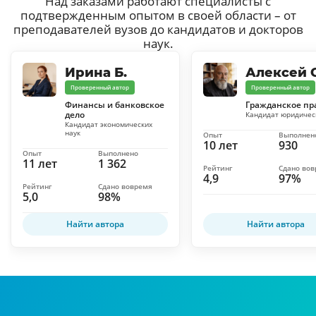
Над заказами работают специалисты с
подтвержденным опытом в своей области – от
преподавателей вузов до кандидатов и докторов
наук.
Ирина Б.
Алексей С
Проверенный автор
Проверенный автор
Финансы и банковское
Гражданское пр
дело
Кандидат юридичес
Кандидат экономических
наук
Опыт
Выполнен
10 лет
930
Опыт
Выполнено
11 лет
1 362
Рейтинг
Сдано во
4,9
97%
Рейтинг
Сдано вовремя
5,0
98%
Найти автора
Найти автора