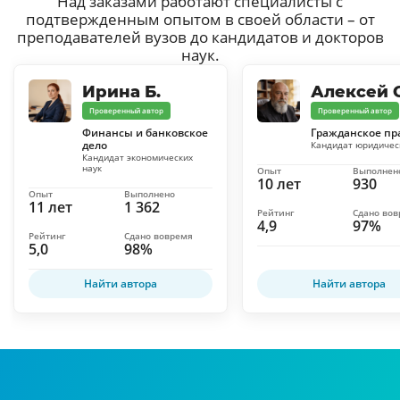
Над заказами работают специалисты с
подтвержденным опытом в своей области – от
преподавателей вузов до кандидатов и докторов
наук.
Ирина Б.
Алексей С
Проверенный автор
Проверенный автор
Финансы и банковское
Гражданское пр
дело
Кандидат юридичес
Кандидат экономических
наук
Опыт
Выполнен
10 лет
930
Опыт
Выполнено
11 лет
1 362
Рейтинг
Сдано во
4,9
97%
Рейтинг
Сдано вовремя
5,0
98%
Найти автора
Найти автора