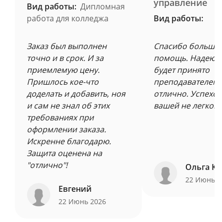
управление
Вид работы:
Дипломная
работа для колледжа
Вид работы:
Заказ был выполнен
Спасибо большое
точно и в срок. И за
помощь. Надеюсь
приемлемую цену.
будет принято
Пришлось кое-что
преподавателем 
доделать и добавить, ноя
отлично. Успехов
и сам не знал об этих
вашей не легкой 
требованиях при
оформлении заказа.
Искренне благодарю.
Защита оценена на
"отлично"!
Ольга Ку
22 Июнь 
Евгений
22 Июнь 2026