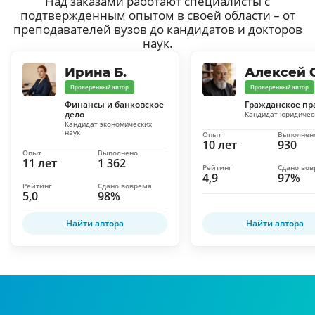
Над заказами работают специалисты с
подтвержденным опытом в своей области – от
преподавателей вузов до кандидатов и докторов
наук.
Ирина Б.
Алексей С
Проверенный автор
Проверенный автор
Финансы и банковское
Гражданское пр
дело
Кандидат юридичес
Кандидат экономических
наук
Опыт
Выполнен
10 лет
930
Опыт
Выполнено
11 лет
1 362
Рейтинг
Сдано во
4,9
97%
Рейтинг
Сдано вовремя
5,0
98%
Найти автора
Найти автора