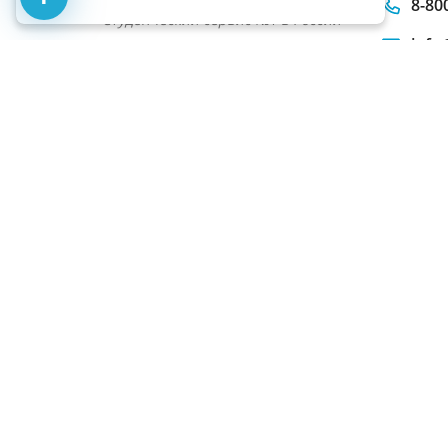
8-80
Студенческий сервис №1 в России
info
с 7.
перерыв с
Написать
поддержк
Город:
Москва
Мы в соц