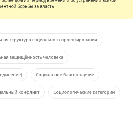
 более долгий период времени и об устранении всякой
рентной борьбы за власть
ьная структура социального проектирования
ьная защищённость человека
ъединение)
Социальное благополучие
иальный конфликт
Социологические категории