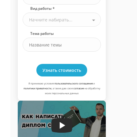
Вид работы *
Начните набирать...
Тема работы
Узнать стоимость
Я принимаю условия
пользовательского соглашения
и
политики приватности
, а также даю свое
согласие
на обработку
моих персональных данных