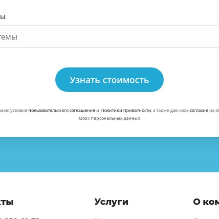
ты
Узнать стоимость
маю условия
пользовательского соглашения
и
политики приватности
, а также даю свое
согласие
на о
моих персональных данных
кты
Услуги
О ко