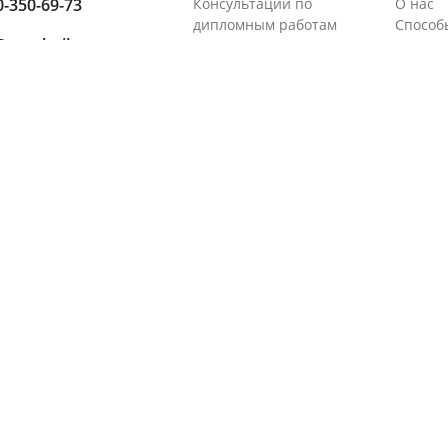
0-350-69-73
Консультации по
О нас
дипломным работам
Способ
@zaochnik.com
Консультации по
Гарант
курсовым работам
Отзывы
00 до 23.00
Консультации по
Новост
рефератам
Акции 
 23.00 до 7.00
Консультации по
Ваканс
контрольным работам
Партне
 в клиентскую
Консультации по отчетам
Автора
у:
по практике
Контак
Помощь эксперта
Юридич
Все услуги
Все предметы
иальных сетях: