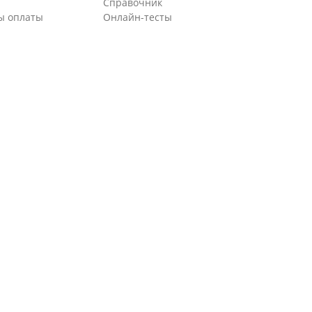
Справочник
ы оплаты
Онлайн-тесты
ии
Онлайн-калькуляторы
 о Zaochnik
Вопросы и ответы
и
Подарочные сертификаты
и розыгрыши
Мобильное приложение
ии
Нейросеть для учебы
рам
м
ты
еские документы