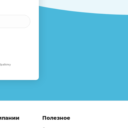
бработку
мпании
Полезное