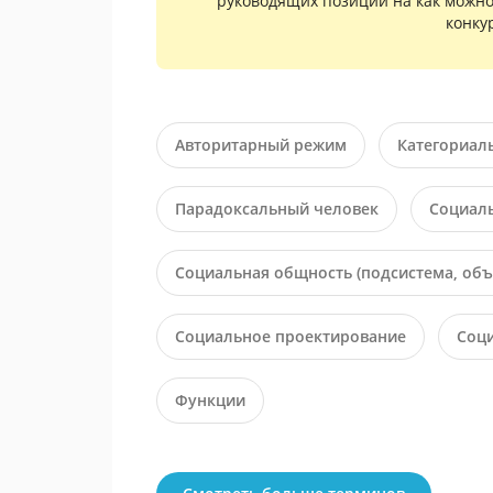
руководящих позиций на как можно
конку
Авторитарный режим
Категориал
Парадоксальный человек
Социал
Социальная общность (подсистема, об
Социальное проектирование
Соц
Функции