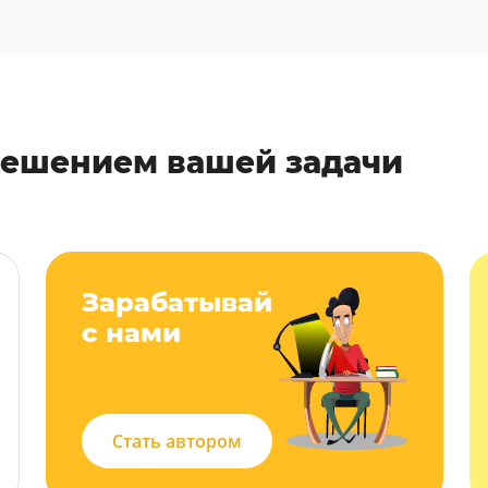
решением вашей задачи
Зарабатывай
с нами
Стать автором