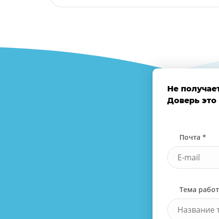
Не получае
Доверь это
Почта *
Тема рабо