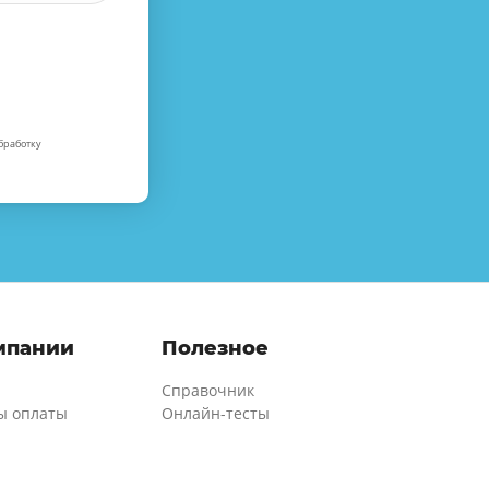
бработку
мпании
Полезное
Справочник
ы оплаты
Онлайн-тесты
ии
Онлайн-калькуляторы
 о Zaochnik
Вопросы и ответы
и
Подарочные сертификаты