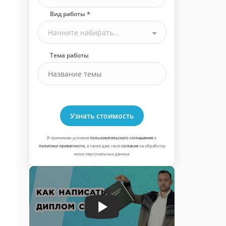
Вид работы *
Начните набирать...
Тема работы
Узнать стоимость
Я принимаю условия
пользовательского соглашения
и
политики приватности
, а также даю свое
согласие
на обработку
моих персональных данных