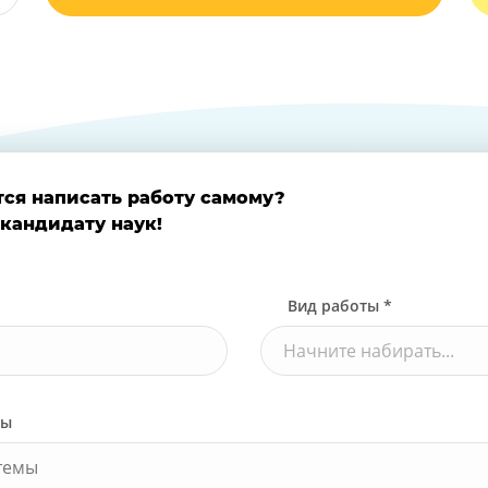
тся написать работу самому?
 кандидату наук!
Вид работы *
Начните набирать...
ты