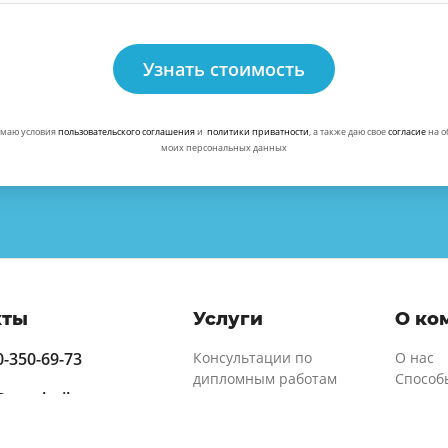
Узнать стоимость
маю условия
пользовательского соглашения
и
политики приватности
, а также даю свое
согласие
на о
моих персональных данных
кты
Услуги
О ко
0-350-69-73
Консультации по
О нас
дипломным работам
Способ
@zaochnik.com
Консультации по
Гарант
курсовым работам
Отзывы
00 до 23.00
Консультации по
Новост