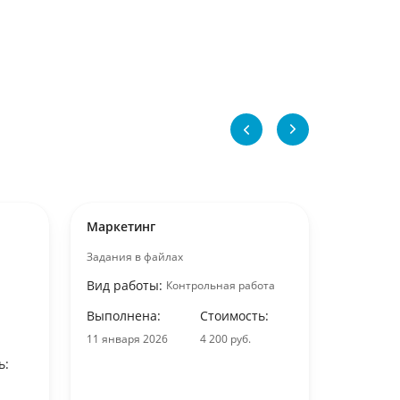
Маркетинг
Маркети
Задания в файлах
Основные
спроса и 
Вид работы:
Контрольная работа
туристско
конкретн
Выполнена:
Стоимость:
Вид раб
11 января 2026
4 200 руб.
ь:
Выполне
31 декабр