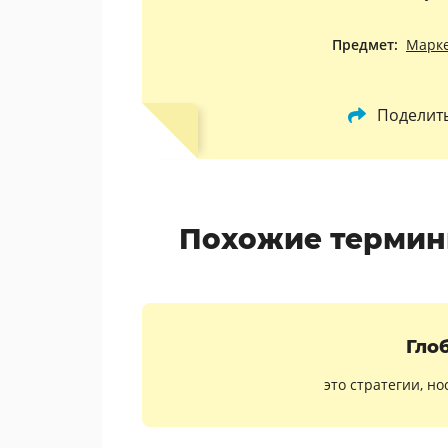
Предмет:
Марк
Поделит
Похожие термин
Гло
это стратегии, н