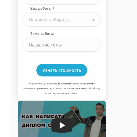
Вид работы *
Начните набирать...
Тема работы
Узнать стоимость
Я принимаю условия
пользовательского соглашения
и
политики приватности
, а также даю свое
согласие
на обработку
моих персональных данных