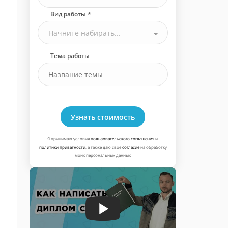
Вид работы *
Начните набирать...
Тема работы
Узнать стоимость
Я принимаю условия
пользовательского соглашения
и
политики приватности
, а также даю свое
согласие
на обработку
моих персональных данных