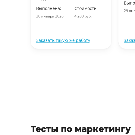
отовой
Выпо
Выполнена:
Стоимость:
29 ян
ость:
30 января 2026
4 200 руб.
уб.
ту
Заказать такую же работу
Зака
Тесты по маркетингу