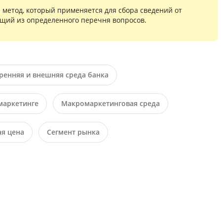
метод, который применяется для сбора сведений от
ящий из определенного перечня вопросов.
ренняя и внешняя среда банка
маркетинге
Макромаркетинговая среда
ая цена
Сегмент рынка