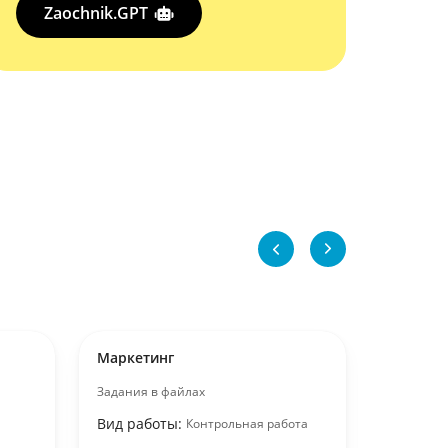
Zaochnik.GPT
Маркетинг
Маркети
Задания в файлах
Основные
спроса и 
Вид работы:
Контрольная работа
туристско
конкретн