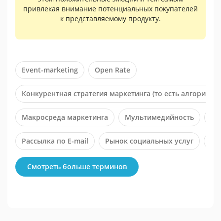
привлекая внимание потенциальных покупателей
к представляемому продукту.
Event-marketing
Open Rate
Конкурентная стратегия маркетинга (то есть алгоритм 
Макросреда маркетинга
Мультимедийность
Пс
Рассылка по E-mail
Рынок социальных услуг
Фи
Целевой маркетинг (ЦМ)
Смотреть больше терминов