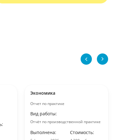
Экономика
Эконом
Отчет по практике
Отчет по 
Вид работы:
Вид раб
Отчёт по производственной практике
ь:
Выполне
Выполнена:
Стоимость:
6 февраля