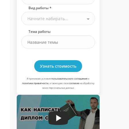
Вид работы *
Начните набирать...
Тема работы
Узнать стоимость
Я принимаю условия
пользовательского соглашения
и
политики приватности
, а также даю свое
согласие
на обработку
моих персональных данных