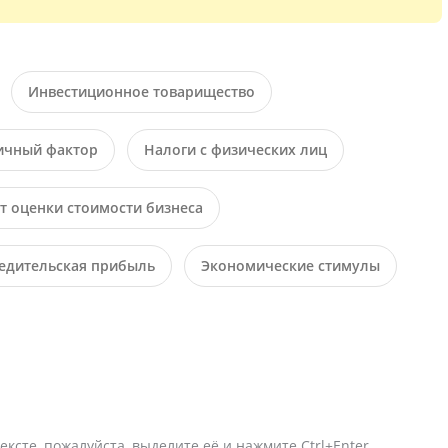
Инвестиционное товарищество
ичный фактор
Налоги с физических лиц
т оценки стоимости бизнеса
едительская прибыль
Экономические стимулы
ексте, пожалуйста, выделите её и нажмите Ctrl+Enter